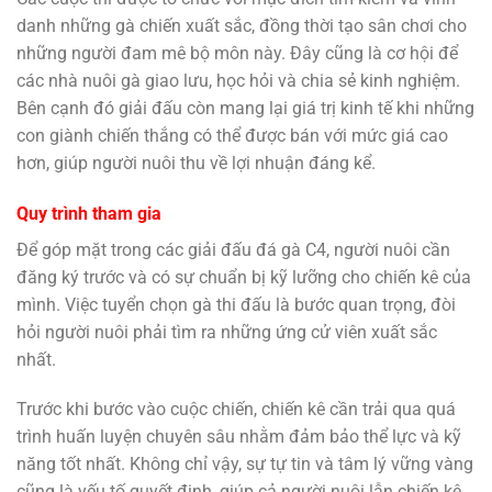
danh những gà chiến xuất sắc, đồng thời tạo sân chơi cho
những người đam mê bộ môn này. Đây cũng là cơ hội để
các nhà nuôi gà giao lưu, học hỏi và chia sẻ kinh nghiệm.
Bên cạnh đó giải đấu còn mang lại giá trị kinh tế khi những
con giành chiến thắng có thể được bán với mức giá cao
hơn, giúp người nuôi thu về lợi nhuận đáng kể.
Quy trình tham gia
Để góp mặt trong các giải đấu đá gà C4, người nuôi cần
đăng ký trước và có sự chuẩn bị kỹ lưỡng cho chiến kê của
mình. Việc tuyển chọn gà thi đấu là bước quan trọng, đòi
hỏi người nuôi phải tìm ra những ứng cử viên xuất sắc
nhất.
Trước khi bước vào cuộc chiến, chiến kê cần trải qua quá
trình huấn luyện chuyên sâu nhằm đảm bảo thể lực và kỹ
năng tốt nhất. Không chỉ vậy, sự tự tin và tâm lý vững vàng
cũng là yếu tố quyết định, giúp cả người nuôi lẫn chiến kê