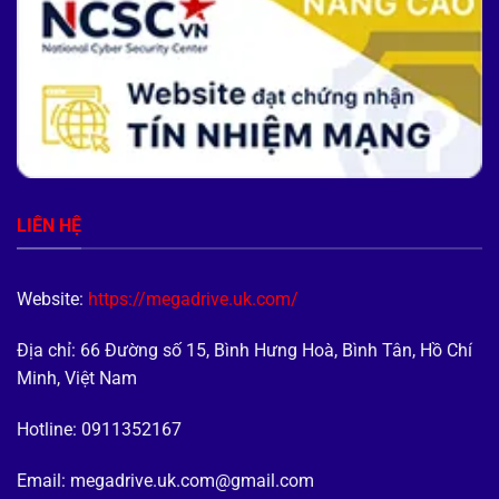
LIÊN HỆ
Website:
https://megadrive.uk.com/
Địa chỉ: 66 Đường số 15, Bình Hưng Hoà, Bình Tân, Hồ Chí
Minh, Việt Nam
Hotline: 0911352167
Email:
megadrive.uk.com@gmail.com