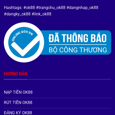
Hashtags: #ok88 #trangchu_ok88 #dangnhap_ok88
#dangky_ok88 #link_ok88
HƯỚNG DẪN
NẠP TIỀN OK88
RÚT TIỀN OK88
ĐĂNG KÝ OK88