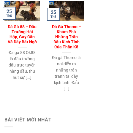
25
25
Th5
Th5
Đá Gà 88 – Đấu
Đá Gà Thomo –
Trường Hồi
Khám Phá
Hộp, Gay Cấn
Những Trận
Và Đầy Bất Ngờ
Đấu Kịch Tính
Của Thần Kê
Đá gà 88 Ok88
Đá gà Thomo là
là đấu trường
nơi diễn ra
đấu trực tuyến
những trận
hàng đầu, thu
tranh tài đầy
hút sự [...]
kịch tính. Đấu
[...]
BÀI VIẾT MỜI NHẤT