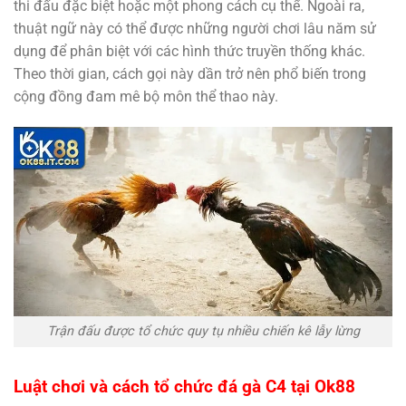
thi đấu đặc biệt hoặc một phong cách cụ thể. Ngoài ra,
thuật ngữ này có thể được những người chơi lâu năm sử
dụng để phân biệt với các hình thức truyền thống khác.
Theo thời gian, cách gọi này dần trở nên phổ biến trong
cộng đồng đam mê bộ môn thể thao này.
Trận đấu được tổ chức quy tụ nhiều chiến kê lẫy lừng
Luật chơi và cách tổ chức đá gà C4 tại Ok88