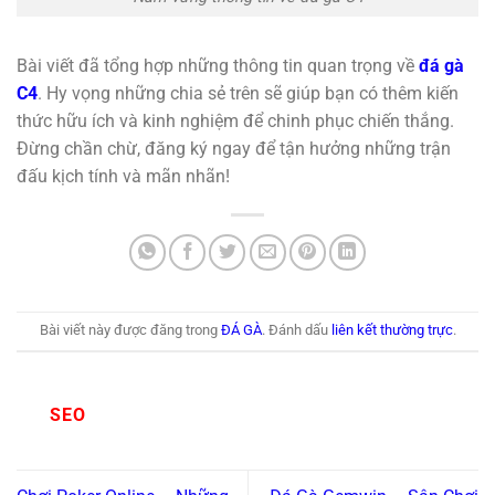
Bài viết đã tổng hợp những thông tin quan trọng về
đá gà
C4
. Hy vọng những chia sẻ trên sẽ giúp bạn có thêm kiến
thức hữu ích và kinh nghiệm để chinh phục chiến thắng.
Đừng chần chừ, đăng ký ngay để tận hưởng những trận
đấu kịch tính và mãn nhãn!
Bài viết này được đăng trong
ĐÁ GÀ
. Đánh dấu
liên kết thường trực
.
SEO